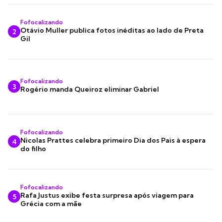
Fofocalizando
Otávio Muller publica fotos inéditas ao lado de Preta
2
Gil
Fofocalizando
3
Rogério manda Queiroz eliminar Gabriel
Fofocalizando
Nicolas Prattes celebra primeiro Dia dos Pais à espera
4
do filho
Fofocalizando
Rafa Justus exibe festa surpresa após viagem para
5
Grécia com a mãe