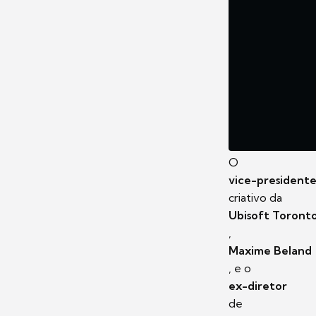
O
vice-president
criativo da
Ubisoft Toront
,
Maxime Beland
, e o
ex-diretor
de