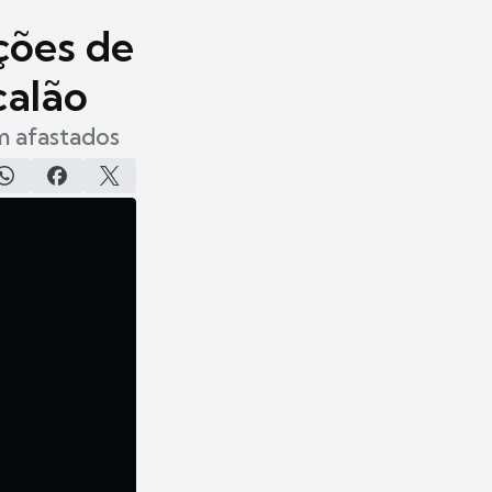
ções de
calão
m afastados