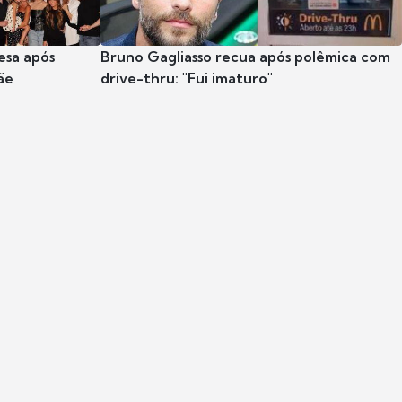
esa após
Bruno Gagliasso recua após polêmica com
ãe
drive-thru: "Fui imaturo"