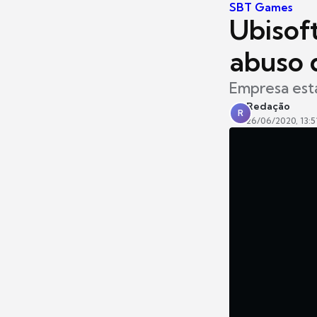
SBT Games
Ubisof
abuso d
Empresa está
Redação
R
26/06/2020, 13:5