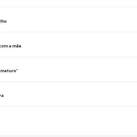
ilho
 com a mãe
 imaturo"
ra