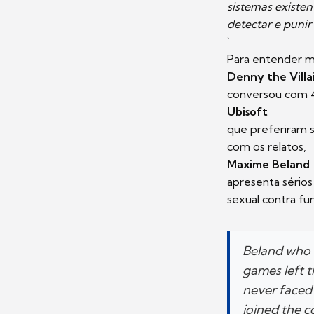
sistemas existe
detectar e puni
`
Para entender m
Denny the Villa
conversou com 4
Ubisoft
que preferiram 
com os relatos,
Maxime Beland
apresenta sério
sexual contra fun
Beland who i
games left 
never faced
joined the c