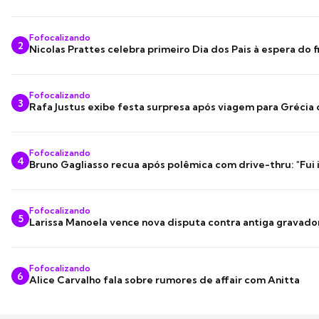
Fofocalizando
2
Nicolas Prattes celebra primeiro Dia dos Pais à espera do f
Fofocalizando
3
Rafa Justus exibe festa surpresa após viagem para Grécia
Fofocalizando
4
Bruno Gagliasso recua após polêmica com drive-thru: "Fui
Fofocalizando
5
Larissa Manoela vence nova disputa contra antiga gravado
Fofocalizando
6
Alice Carvalho fala sobre rumores de affair com Anitta