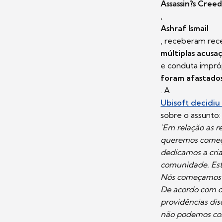
Assassin?s Creed
,
Ashraf Ismail
, receberam re
múltiplas acusa
e conduta impró
foram afastados
. A
Ubisoft decidiu
sobre o assunto:
`Em relação as r
queremos começa
dedicamos a cria
comunidade. Est
Nós começamos a
De acordo com o
providências dis
não podemos com