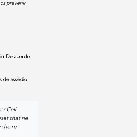
os prevenir,
iu. De acordo
s de assédio
er Cell
set that he
n he re-