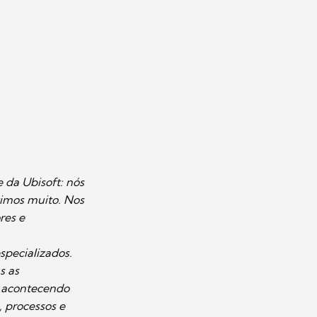
 da Ubisoft: nós
timos muito. Nos
res e
specializados.
s as
m acontecendo
 processos e