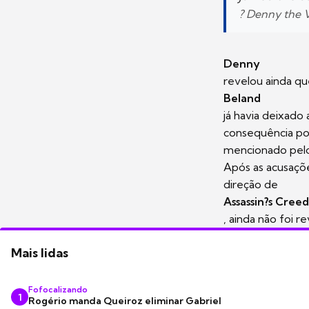
? Denny the
Denny
revelou ainda q
Beland
já havia deixado
consequência por
mencionado pelos
Após as acusaçõe
direção de
Assassin?s Creed
, ainda não foi 
Mais lidas
Fofocalizando
1
Rogério manda Queiroz eliminar Gabriel