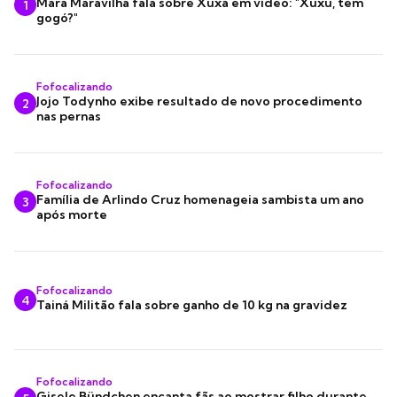
Mara Maravilha fala sobre Xuxa em vídeo: "Xuxu, tem
1
gogó?"
Fofocalizando
Jojo Todynho exibe resultado de novo procedimento
2
nas pernas
Fofocalizando
Família de Arlindo Cruz homenageia sambista um ano
3
após morte
Fofocalizando
4
Tainá Militão fala sobre ganho de 10 kg na gravidez
Fofocalizando
Gisele Bündchen encanta fãs ao mostrar filho durante