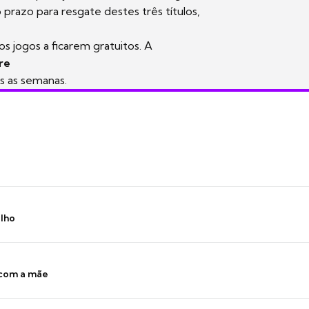
prazo para resgate destes três títulos,
s jogos a ficarem gratuitos. A
re
s as semanas.
ilho
 com a mãe