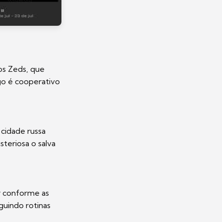
os Zeds, que
go é cooperativo
cidade russa
teriosa o salva
r conforme as
guindo rotinas