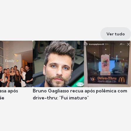
Ver tudo
esa após
Bruno Gagliasso recua após polêmica com
ãe
drive-thru: "Fui imaturo"