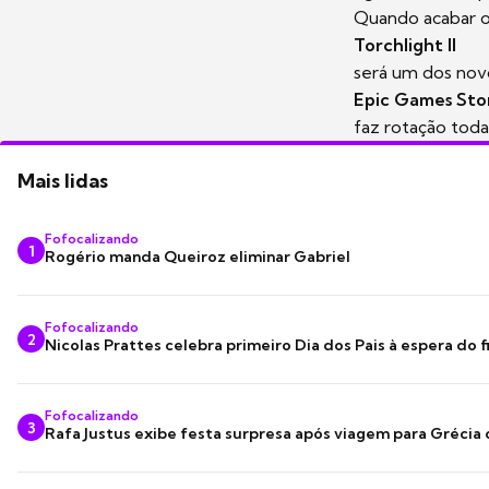
Quando acabar o 
Torchlight II
será um dos novo
Epic Games Sto
faz rotação toda
Mais lidas
Fofocalizando
1
Rogério manda Queiroz eliminar Gabriel
Fofocalizando
2
Nicolas Prattes celebra primeiro Dia dos Pais à espera do f
Fofocalizando
3
Rafa Justus exibe festa surpresa após viagem para Grécia