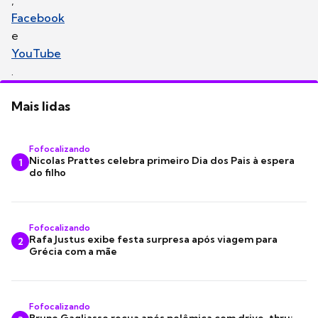
Facebook
e
YouTube
.
Mais lidas
Fofocalizando
Nicolas Prattes celebra primeiro Dia dos Pais à espera
1
do filho
Fofocalizando
Rafa Justus exibe festa surpresa após viagem para
2
Grécia com a mãe
Fofocalizando
Bruno Gagliasso recua após polêmica com drive-thru: