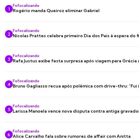
Fofocalizando
1
Rogério manda Queiroz eliminar Gabriel
Fofocalizando
2
Nicolas Prattes celebra primeiro Dia dos Pais à espera do f
Fofocalizando
3
Rafa Justus exibe festa surpresa após viagem para Grécia
Fofocalizando
4
Bruno Gagliasso recua após polêmica com drive-thru: "Fui
Fofocalizando
5
Larissa Manoela vence nova disputa contra antiga gravado
Fofocalizando
6
Alice Carvalho fala sobre rumores de affair com Anitta