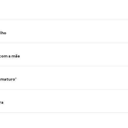
ilho
 com a mãe
 imaturo"
ra