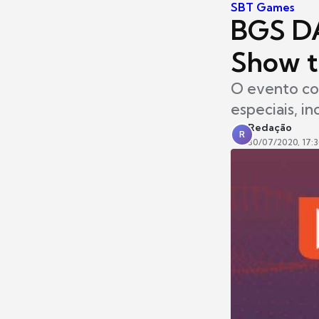
SBT Games
BGS DA
Show t
O evento co
especiais, i
Redação
R
30/07/2020, 17: