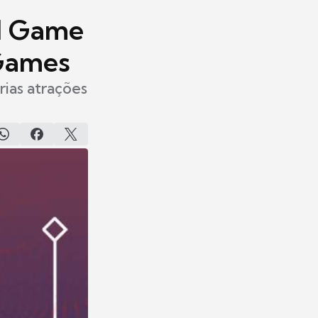
il Game
 Games
ias atrações