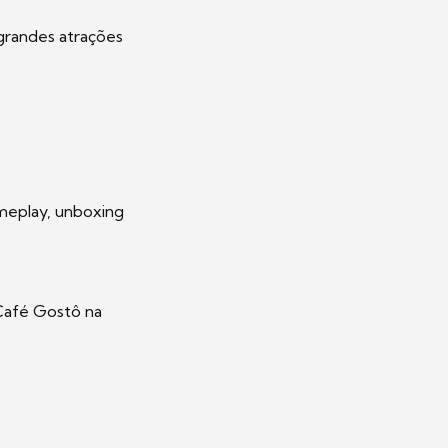
 grandes atrações
ameplay, unboxing
 Café Gostô na