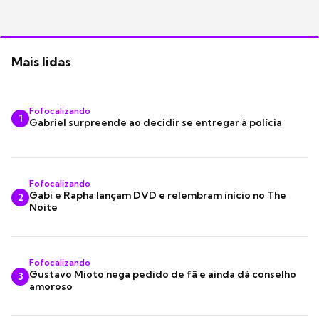
Mais lidas
Fofocalizando
1
Gabriel surpreende ao decidir se entregar à polícia
Fofocalizando
Gabi e Rapha lançam DVD e relembram início no The
2
Noite
Fofocalizando
Gustavo Mioto nega pedido de fã e ainda dá conselho
3
amoroso