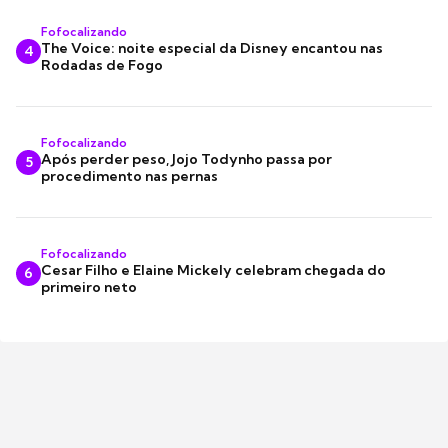
Fofocalizando
The Voice: noite especial da Disney encantou nas
4
Rodadas de Fogo
Fofocalizando
Após perder peso, Jojo Todynho passa por
5
procedimento nas pernas
Fofocalizando
Cesar Filho e Elaine Mickely celebram chegada do
6
primeiro neto