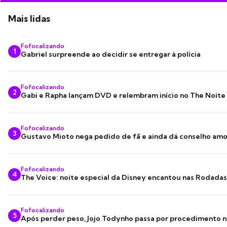
Mais lidas
Fofocalizando
1
Gabriel surpreende ao decidir se entregar à polícia
Fofocalizando
2
Gabi e Rapha lançam DVD e relembram início no The Noite
Fofocalizando
3
Gustavo Mioto nega pedido de fã e ainda dá conselho am
Fofocalizando
4
The Voice: noite especial da Disney encantou nas Rodada
Fofocalizando
5
Após perder peso, Jojo Todynho passa por procedimento n