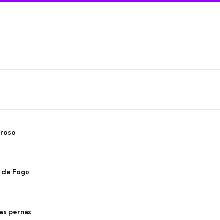
oroso
s de Fogo
as pernas