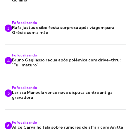
Fofocalizando
Rafa Justus exibe festa surpresa após viagem para
3
Grécia com a mãe
Fofocalizando
Bruno Gagliasso recua após polêmica com drive-thru:
4
"Fui imaturo"
Fofocalizando
Larissa Manoela vence nova disputa contra antiga
5
gravadora
Fofocalizando
6
Alice Carvalho fala sobre rumores de affair com Anitta