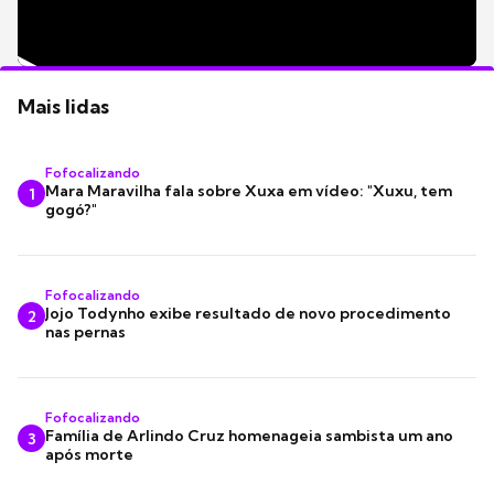
Mais lidas
Fofocalizando
Mara Maravilha fala sobre Xuxa em vídeo: "Xuxu, tem
1
gogó?"
Fofocalizando
Jojo Todynho exibe resultado de novo procedimento
2
nas pernas
Fofocalizando
Família de Arlindo Cruz homenageia sambista um ano
3
após morte