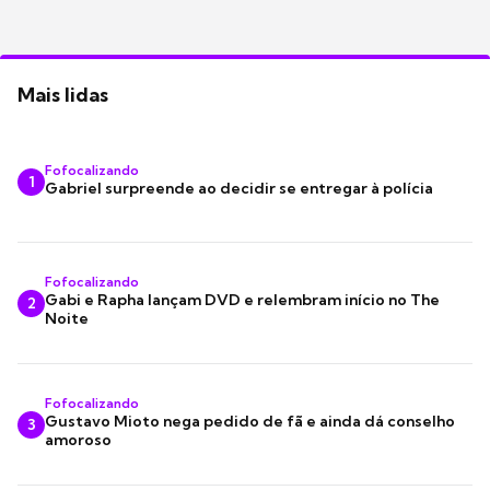
Mais lidas
Fofocalizando
1
Gabriel surpreende ao decidir se entregar à polícia
Fofocalizando
Gabi e Rapha lançam DVD e relembram início no The
2
Noite
Fofocalizando
Gustavo Mioto nega pedido de fã e ainda dá conselho
3
amoroso