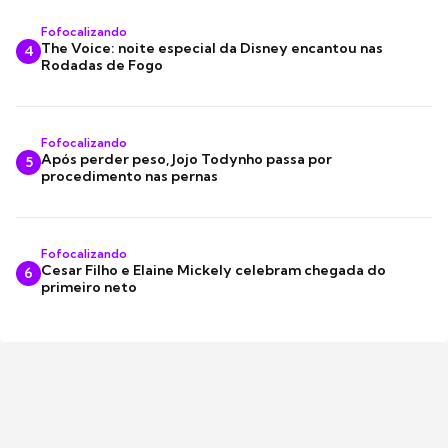
Fofocalizando
The Voice: noite especial da Disney encantou nas
4
Rodadas de Fogo
Fofocalizando
Após perder peso, Jojo Todynho passa por
5
procedimento nas pernas
Fofocalizando
Cesar Filho e Elaine Mickely celebram chegada do
6
primeiro neto