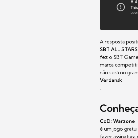
A resposta posit
SBT ALL STARS 
fez o SBT Games 
marca competitiv
não será no gram
Verdansk
.
Conheça
CoD: Warzone
é um jogo gratu
fazer assinatura 