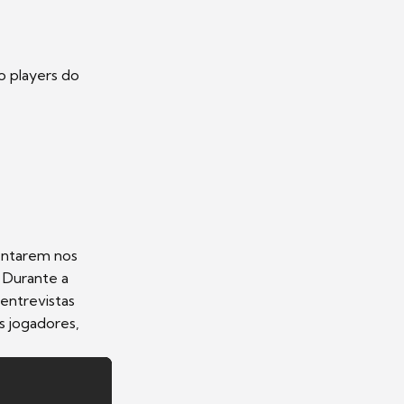
o players do
rentarem nos
. Durante a
entrevistas
s jogadores,