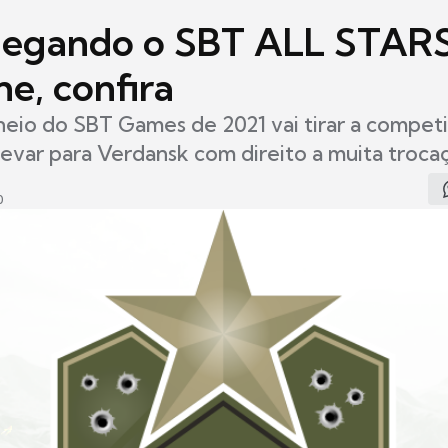
hegando o SBT ALL STAR
e, confira
neio do SBT Games de 2021 vai tirar a compet
evar para Verdansk com direito a muita troca
0