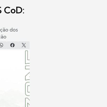
S CoD:
ição dos
ção