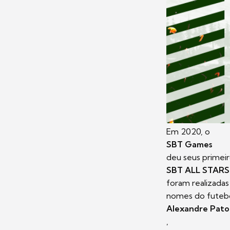
Em 2020, o
SBT Games
deu seus primei
SBT ALL STARS 
foram realizada
nomes do futebo
Alexandre Pato
,