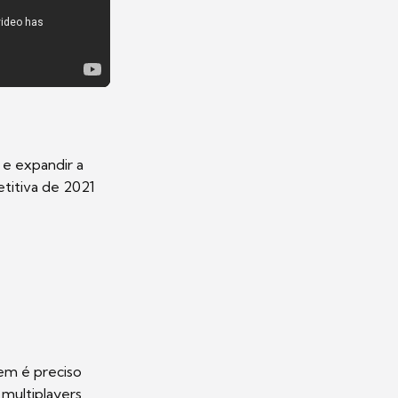
 e expandir a
etitiva de 2021
em é preciso
 multiplayers