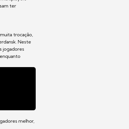
isam ter
muita trocação,
erdansk. Neste
s jogadores
s enquanto
ogadores melhor,