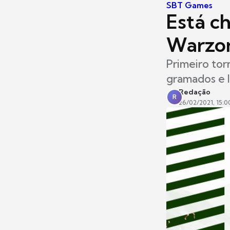
SBT Games
Está c
Warzon
Primeiro tor
gramados e l
Redação
R
26/02/2021, 15:0