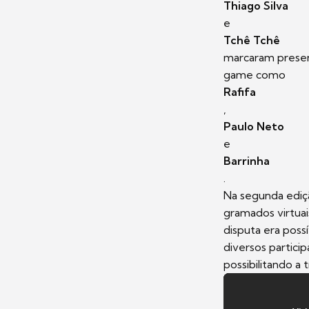
Thiago Silva
e
Tchê Tchê
marcaram presen
game como
Rafifa
,
Paulo Neto
e
Barrinha
.
Na segunda ediçã
gramados virtuai
disputa era poss
diversos partic
possibilitando a