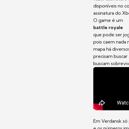
disponíveis no c
assinatura do Xb
O game é um
battle royale
que pode ser jo
pois caem nada 
mapa há diversos
precisam buscar 
buscam sobreviv
Em Verdansk só 
e os números im