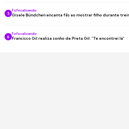
Fofocalizando
5
Gisele Bündchen encanta fãs ao mostrar filho durante trei
Fofocalizando
6
Francisco Gil realiza sonho de Preta Gil: "Te encontrei lá"