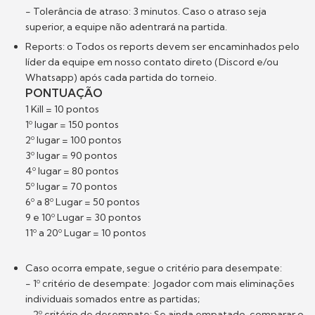
- Tolerância de atraso: 3 minutos. Caso o atraso seja
superior, a equipe não adentrará na partida.
Reports: o Todos os reports devem ser encaminhados pelo
líder da equipe em nosso contato direto (Discord e/ou
Whatsapp) após cada partida do torneio.
PONTUAÇÃO
1 Kill = 10 pontos
1º lugar = 150 pontos
2º lugar = 100 pontos
3º lugar = 90 pontos
4º lugar = 80 pontos
5º lugar = 70 pontos
6º a 8º Lugar = 50 pontos
9 e 10º Lugar = 30 pontos
11º a 20º Lugar = 10 pontos
Caso ocorra empate, segue o critério para desempate:
- 1º critério de desempate: Jogador com mais eliminações
individuais somados entre as partidas;
- 2º critério de desempate: Se ainda empatado, comparar o