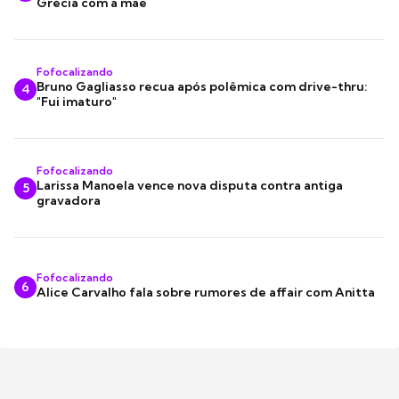
Grécia com a mãe
Fofocalizando
Bruno Gagliasso recua após polêmica com drive-thru:
4
"Fui imaturo"
Fofocalizando
Larissa Manoela vence nova disputa contra antiga
5
gravadora
Fofocalizando
6
Alice Carvalho fala sobre rumores de affair com Anitta