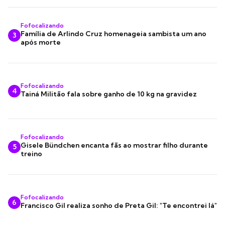
Fofocalizando
Família de Arlindo Cruz homenageia sambista um ano
3
após morte
Fofocalizando
4
Tainá Militão fala sobre ganho de 10 kg na gravidez
Fofocalizando
Gisele Bündchen encanta fãs ao mostrar filho durante
5
treino
Fofocalizando
6
Francisco Gil realiza sonho de Preta Gil: "Te encontrei lá"