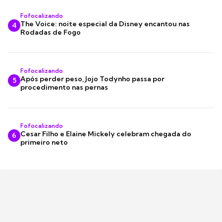
Fofocalizando
The Voice: noite especial da Disney encantou nas
4
Rodadas de Fogo
Fofocalizando
Após perder peso, Jojo Todynho passa por
5
procedimento nas pernas
Fofocalizando
Cesar Filho e Elaine Mickely celebram chegada do
6
primeiro neto