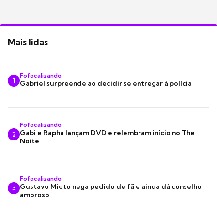
Mais lidas
Fofocalizando
1
Gabriel surpreende ao decidir se entregar à polícia
Fofocalizando
Gabi e Rapha lançam DVD e relembram início no The
2
Noite
Fofocalizando
Gustavo Mioto nega pedido de fã e ainda dá conselho
3
amoroso