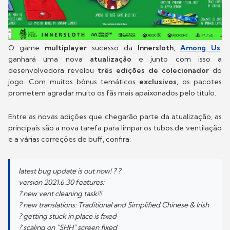
O game
multiplayer
sucesso da
Innersloth
,
Among Us
,
ganhará uma nova
atualização
e junto com isso a
desenvolvedora revelou
três edições de colecionador
do
jogo. Com muitos bônus temáticos
exclusivos
, os pacotes
prometem agradar muito os fãs mais apaixonados pelo título.
Entre as novas adições que chegarão parte da atualização, as
principais são a nova tarefa para limpar os tubos de ventilação
e a várias correções de buff, confira:
latest bug update is out now! ? ?
version 2021.6.30 features:
? new vent cleaning task!!!
? new translations: Traditional and Simplified Chinese & Irish
? getting stuck in place is fixed
? scaling on "SHH" screen fixed