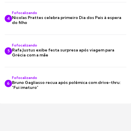
Fofocalizando
Nicolas Prattes celebra primeiro Dia dos Pais à espera
4
do filho
Fofocalizando
Rafa Justus exibe festa surpresa após viagem para
5
Grécia com a mãe
Fofocalizando
Bruno Gagliasso recua após polêmica com drive-thru:
6
"Fui imaturo"