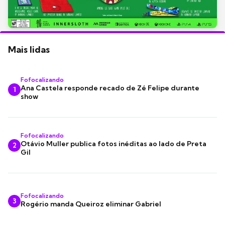
Mais lidas
Fofocalizando
Ana Castela responde recado de Zé Felipe durante
1
show
Fofocalizando
Otávio Muller publica fotos inéditas ao lado de Preta
2
Gil
Fofocalizando
3
Rogério manda Queiroz eliminar Gabriel