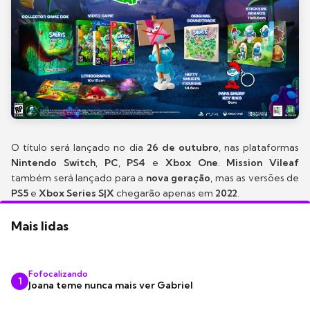
O título será lançado no dia
26 de outubro
, nas plataformas
Nintendo Switch
,
PC
,
PS4
e
Xbox One
.
Mission Vileaf
também será lançado para a
nova geração
, mas as versões de
PS5
e
Xbox Series S|X
chegarão apenas em
2022
.
Mais lidas
Fofocalizando
1
Joana teme nunca mais ver Gabriel