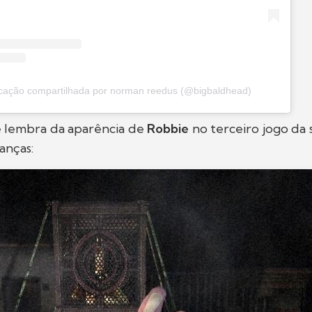
cação compartilhada por norman reedus (@bigbaldhead)
e lembra da aparência de
Robbie
no terceiro jogo da
anças: