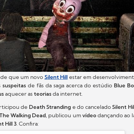
 de que um novo
Silent Hill
estar em desenvolviment
s
suspeitas
de fãs da saga acerca do estúdio
Blue B
us
aquecer as
teorias
da internet.
rticipou de
Death Stranding
e do cancelado
Silent Hil
The Walking Dead
, publicou um
vídeo
dançando ao 
t Hill 3
. Confira: