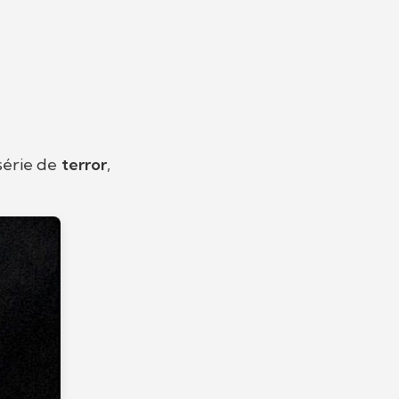
 série de
terror
,