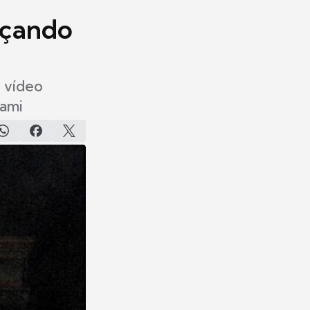
nçando
o vídeo
nami