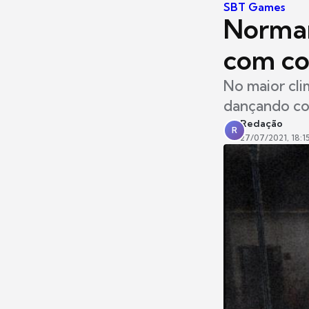
SBT Games
Norman
com coe
No maior cli
dançando co
Redação
R
27/07/2021, 18:1