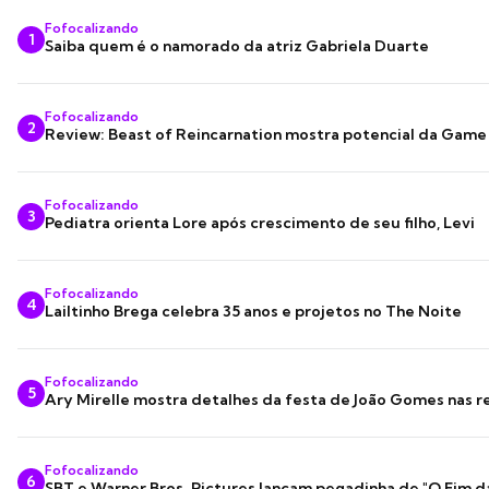
Fofocalizando
1
Saiba quem é o namorado da atriz Gabriela Duarte
Fofocalizando
2
Review: Beast of Reincarnation mostra potencial da Game
Fofocalizando
3
Pediatra orienta Lore após crescimento de seu filho, Levi
Fofocalizando
4
Lailtinho Brega celebra 35 anos e projetos no The Noite
Fofocalizando
5
Ary Mirelle mostra detalhes da festa de João Gomes nas r
Fofocalizando
6
SBT e Warner Bros. Pictures lançam pegadinha de "O Fim d