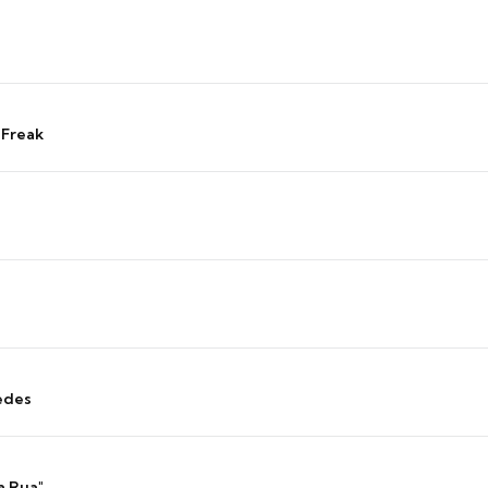
 Freak
edes
a Rua"