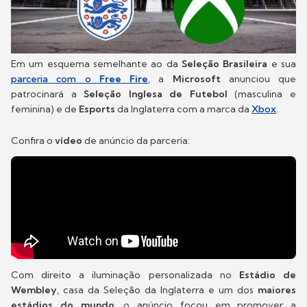
Em um esquema semelhante ao da
Seleção Brasileira
e sua
parceria com o
Free Fire
, a
Microsoft
anunciou que
patrocinará a
Seleção Inglesa de Futebol
(masculina e
feminina) e de
Esports
da Inglaterra com a marca da
Xbox
.
Confira o
vídeo
de anúncio da parceria:
Com direito a iluminação personalizada no
Estádio de
Wembley
, casa da Seleção da Inglaterra e um dos
maiores
estádios do mundo
, o anúncio focou em promover a