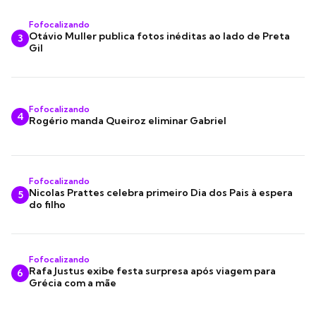
Fofocalizando
Otávio Muller publica fotos inéditas ao lado de Preta
3
Gil
Fofocalizando
4
Rogério manda Queiroz eliminar Gabriel
Fofocalizando
Nicolas Prattes celebra primeiro Dia dos Pais à espera
5
do filho
Fofocalizando
Rafa Justus exibe festa surpresa após viagem para
6
Grécia com a mãe