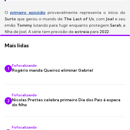
O
primeiro episódio
provavelmente representa o início do
Surto
que gerou o mundo de
The Last of Us
, com
Joel
e seu
irmão
Tommy
lutando para fugir enquanto protegem
Sarah
, a
filha de Joel. A série tem previsão de
estreia
para
2022
.
Mais lidas
Fofocalizando
1
Rogério manda Queiroz eliminar Gabriel
Fofocalizando
Nicolas Prattes celebra primeiro Dia dos Pais à espera
2
do filho
Fofocalizando