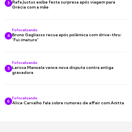
Rafa Justus exibe festa surpresa após viagem para
3
Grécia com a mãe
Fofocalizando
Bruno Gagliasso recua após polêmica com drive-thru:
4
"Fui imaturo"
Fofocalizando
Larissa Manoela vence nova disputa contra antiga
5
gravadora
Fofocalizando
6
Alice Carvalho fala sobre rumores de affair com Anitta