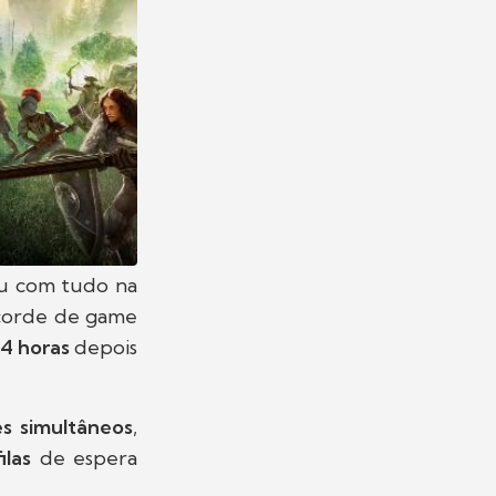
u com tudo na
ecorde de game
24 horas
depois
s simultâneos
,
filas
de espera