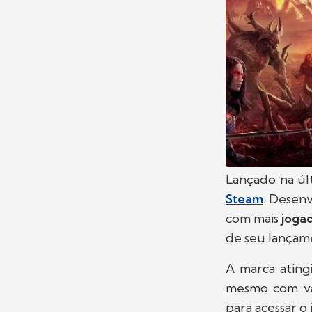
Lançado na últ
Steam
. Desen
com mais
jogad
de seu lançam
A marca atin
mesmo com vá
para acessar o