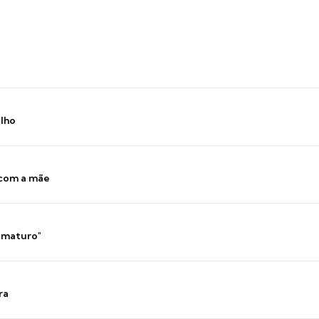
ilho
 com a mãe
 imaturo"
ra