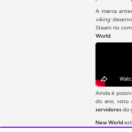
A marca ante
viking
desenv
Steam no com
World
.
Ainda é possí
do ano, visto
servidores
do 
New World
est