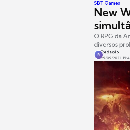
SBT Games
New Wo
simult
O RPG da Am
diversos pro
Redação
R
29/09/2021, 19: