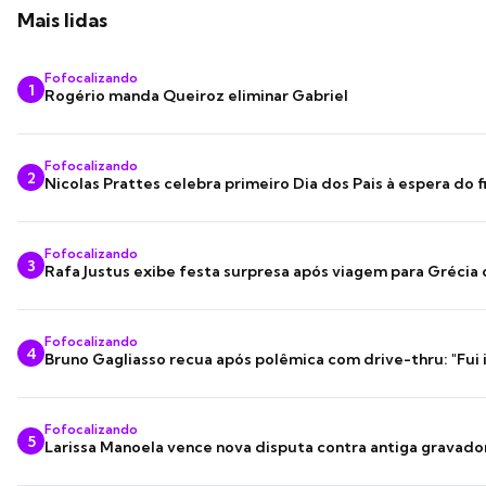
Mais lidas
Fofocalizando
1
Rogério manda Queiroz eliminar Gabriel
Fofocalizando
2
Nicolas Prattes celebra primeiro Dia dos Pais à espera do f
Fofocalizando
3
Rafa Justus exibe festa surpresa após viagem para Grécia
Fofocalizando
4
Bruno Gagliasso recua após polêmica com drive-thru: "Fui
Fofocalizando
5
Larissa Manoela vence nova disputa contra antiga gravado