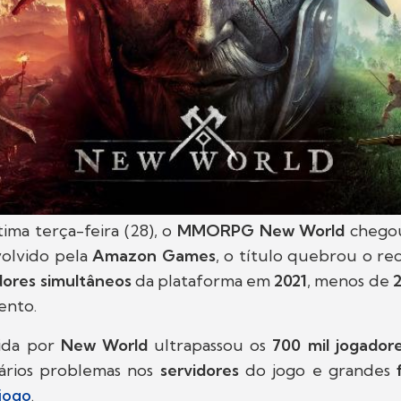
ima terça-feira (28), o
MMORPG New World
chego
volvido pela
Amazon Games
, o título quebrou o r
ores simultâneos
da plataforma em
2021
, menos de
ento.
gida por
New World
ultrapassou os
700 mil jogadore
rios problemas nos
servidores
do jogo e grandes
jogo
.