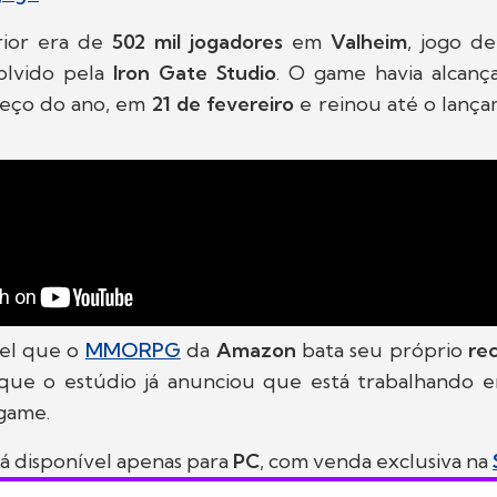
rior era de
502 mil jogadores
em
Valheim
, jogo de
olvido pela
Iron Gate Studio
. O game havia alcan
eço do ano, em
21 de fevereiro
e reinou até o lan
vel que o
MMORPG
da
Amazon
bata seu próprio
re
 que o estúdio já anunciou que está trabalhando
game.
á disponível apenas para
PC
, com venda exclusiva na