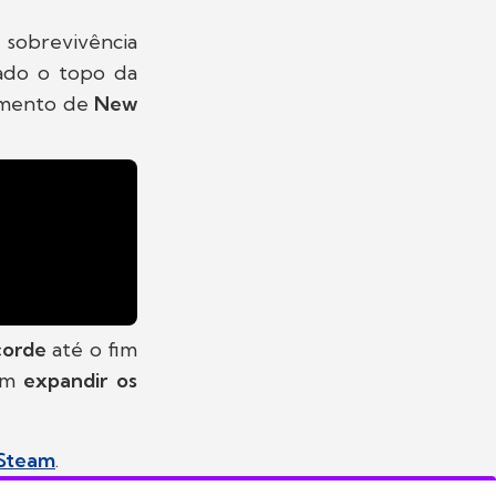
 sobrevivência
çado o topo da
çamento de
New
corde
até o fim
 em
expandir os
Steam
.