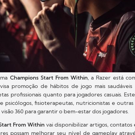
ama
Champions Start From Within
, a Razer está c
e visa promoção de hábitos de jogo mais saudáveis 
etas profissionais quanto para jogadores casuais. Est
 psicólogos, fisioterapeutas, nutricionistas e outras
isão 360 para garantir o bem-estar dos jogadores.
tart From Within
vai disponibilizar artigos, contatos
res possam melhorar seu nível de gameplay atrav