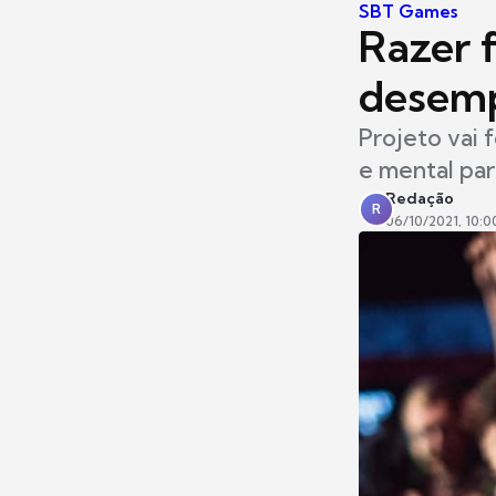
SBT Games
Razer f
desemp
Projeto vai 
e mental par
Redação
R
06/10/2021, 10:0