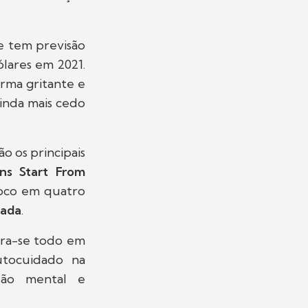
e tem previsão
ólares em 2021.
rma gritante e
ainda mais cedo
ão os principais
ns Start From
foco em quatro
uada
.
tra-se todo em
utocuidado na
ssão mental e