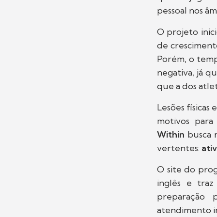
pessoal nos âmb
O projeto ini
de crescimento
Porém, o temp
negativa, já q
que a dos atlet
Lesões físicas 
motivos para
Within
busca r
vertentes:
ati
O site do pro
inglês e tra
preparação p
atendimento in