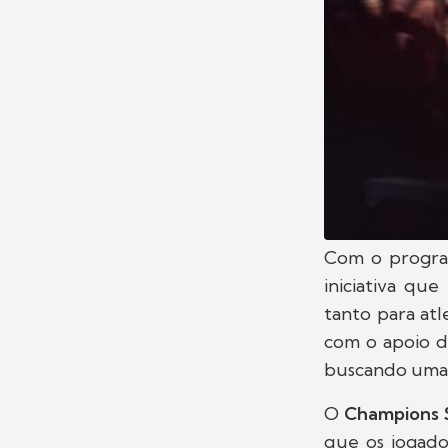
Com o progr
iniciativa qu
tanto para atl
com o apoio de
buscando uma v
O
Champions S
que os jogado