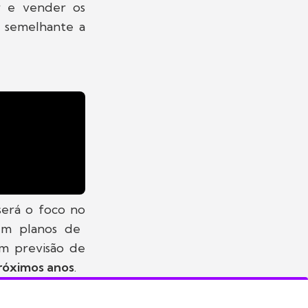
ar e vender os
é semelhante a
será o foco no
em planos de
em previsão de
róximos anos
.