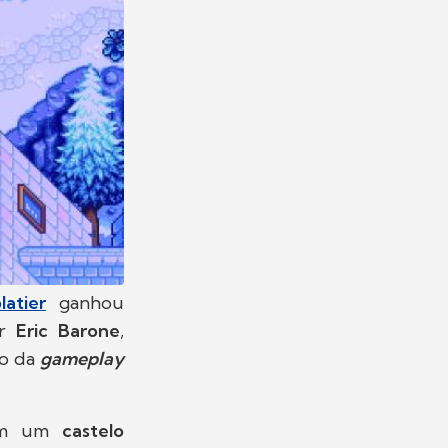
atier
ganhou
or
Eric Barone
,
o da
gameplay
m um
castelo