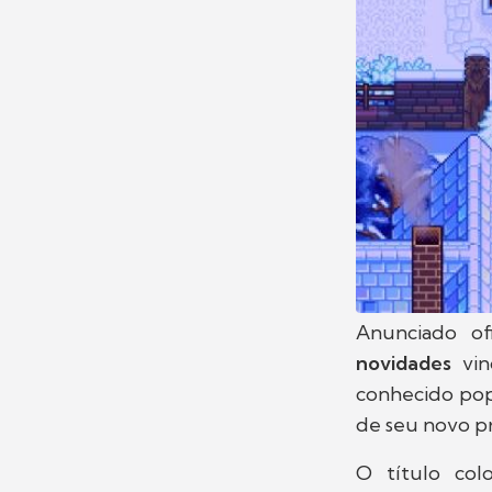
Anunciado of
novidades
vi
conhecido po
de seu novo pr
O título co