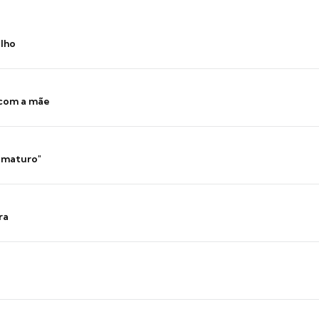
ilho
 com a mãe
 imaturo"
ra