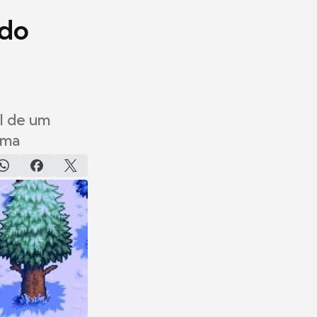
 do
l de um
ima