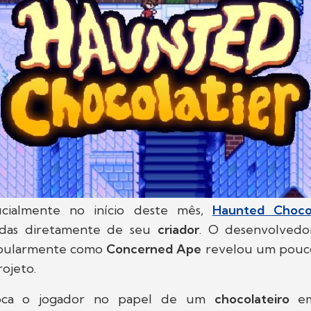
icialmente no início deste mês,
Haunted Chocol
ndas diretamente de seu
criador
. O desenvolved
pularmente como
Concerned Ape
revelou um pouc
ojeto.
loca o jogador no papel de um
chocolateiro
e