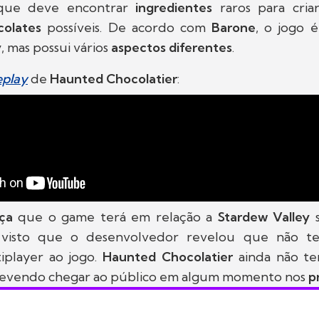
 que deve encontrar
ingredientes
raros para cri
colates
possíveis. De acordo com
Barone
, o jogo 
y
, mas possui vários
aspectos diferentes
.
play
de
Haunted Chocolatier
:
nça
que o game terá em relação a
Stardew Valley
 visto que o desenvolvedor revelou que não t
iplayer ao jogo.
Haunted Chocolatier
ainda não t
devendo chegar ao público em algum momento nos
p