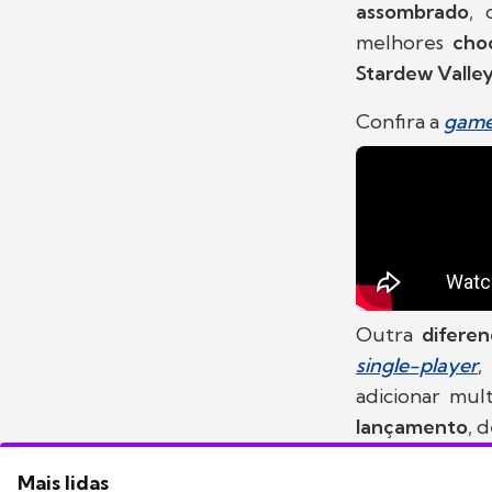
assombrado
,
melhores
cho
Stardew Valle
Confira a
game
Outra
difere
single-player
,
adicionar mult
lançamento
, 
Mais lidas