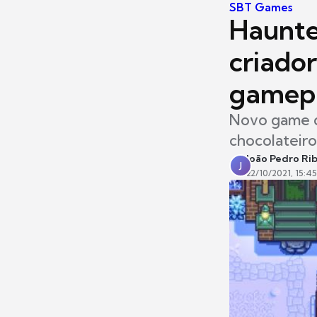
SBT Games
Haunte
criado
gamep
Novo game d
chocolateiro
João Pedro Ri
J
22/10/2021, 15:45