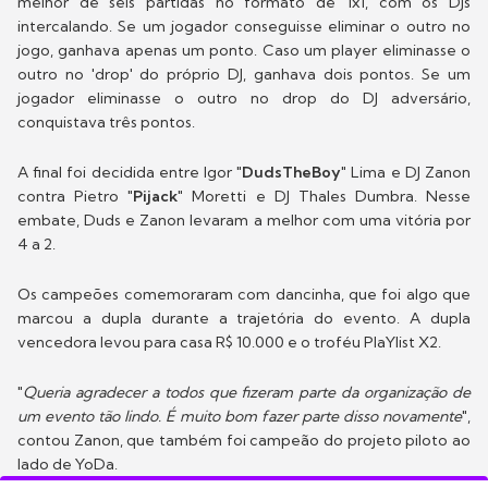
melhor de seis partidas no formato de 1x1, com os DJs
intercalando. Se um jogador conseguisse eliminar o outro no
jogo, ganhava apenas um ponto. Caso um player eliminasse o
outro no 'drop' do próprio DJ, ganhava dois pontos. Se um
jogador eliminasse o outro no drop do DJ adversário,
conquistava três pontos.
A final foi decidida entre Igor "
DudsTheBoy
" Lima e DJ Zanon
contra Pietro "
Pijack
" Moretti e DJ Thales Dumbra. Nesse
embate, Duds e Zanon levaram a melhor com uma vitória por
4 a 2.
Os campeões comemoraram com dancinha, que foi algo que
marcou a dupla durante a trajetória do evento. A dupla
vencedora levou para casa R$ 10.000 e o troféu PlaYlist X2.
"
Queria agradecer a todos que fizeram parte da organização de
um evento tão lindo. É muito bom fazer parte disso novamente
",
contou Zanon, que também foi campeão do projeto piloto ao
lado de YoDa.