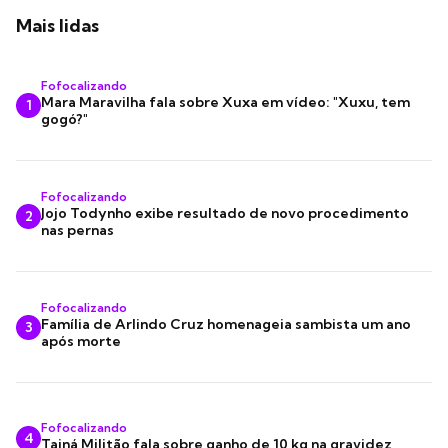
Mais lidas
Fofocalizando
Mara Maravilha fala sobre Xuxa em vídeo: "Xuxu, tem
1
gogó?"
Fofocalizando
Jojo Todynho exibe resultado de novo procedimento
2
nas pernas
Fofocalizando
Família de Arlindo Cruz homenageia sambista um ano
3
após morte
Fofocalizando
4
Tainá Militão fala sobre ganho de 10 kg na gravidez