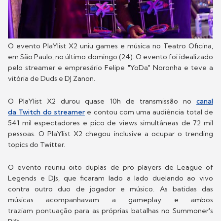
O evento PlaYlist X2 uniu games e música no Teatro Oficina,
em São Paulo, no último domingo (24). O evento foi idealizado
pelo streamer e empresário Felipe "YoDa" Noronha e teve a
vitória de Duds e DJ Zanon.
O PlaYlist X2 durou quase 10h de transmissão no
canal
da Twitch do streamer
e contou com uma audiência total de
541 mil espectadores e pico de views simultâneas de 72 mil
pessoas. O PlaYlist X2 chegou inclusive a ocupar o trending
topics do Twitter.
O evento reuniu oito duplas de pro players de League of
Legends e DJs, que ficaram lado a lado duelando ao vivo
contra outro duo de jogador e músico. As batidas das
músicas acompanhavam a gameplay e ambos
traziam pontuação para as próprias batalhas no Summoner's