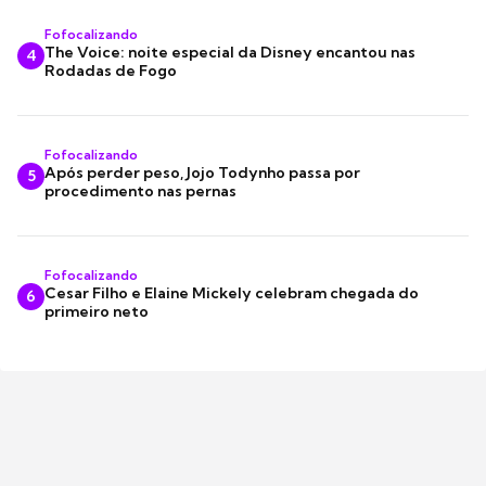
Fofocalizando
The Voice: noite especial da Disney encantou nas
4
Rodadas de Fogo
Fofocalizando
Após perder peso, Jojo Todynho passa por
5
procedimento nas pernas
Fofocalizando
Cesar Filho e Elaine Mickely celebram chegada do
6
primeiro neto