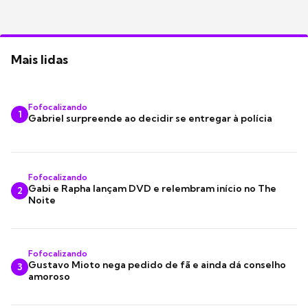
Mais lidas
Fofocalizando
1
Gabriel surpreende ao decidir se entregar à polícia
Fofocalizando
Gabi e Rapha lançam DVD e relembram início no The
2
Noite
Fofocalizando
Gustavo Mioto nega pedido de fã e ainda dá conselho
3
amoroso