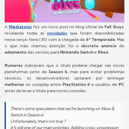
A
Mediatonic
fez um novo post no blog oficial de
Fall Guys
,
revelando todas as
novidades
que foram disponibilizadas
nesta terça-feira (30) com a chegada da
6ª Temporada
. Mas
o que mais chamou atenção foi o
discreto anúncio
do
adiamento
das versões para
Nintendo Switch
e
Xbox
.
Rumores
indicavam que o título poderia chegar nas novas
plataformas junto da
Season 6
, mas para evitar problemas
técnicos, os desenvolvedores optaram por entregar
melhorias
no
crossplay
entre
PlayStation 4
e usuários de
PC
antes de levar o título para novos consoles.
There's some speculation that we?re launching on Xbox &
Switch in Season 6
Unfortunately, that's not true ?
It?s still one of our main priorities. Adding cross-progression