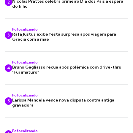
Nicolas Prattes celebra primeiro Dia dos Pais à espera
2
do filho
Fofocalizando
Rafa Justus exibe festa surpresa após viagem para
3
Grécia com a mãe
Fofocalizando
Bruno Gagliasso recua após polêmica com drive-thru:
4
"Fui imaturo"
Fofocalizando
Larissa Manoela vence nova disputa contra antiga
5
gravadora
Fofocalizando