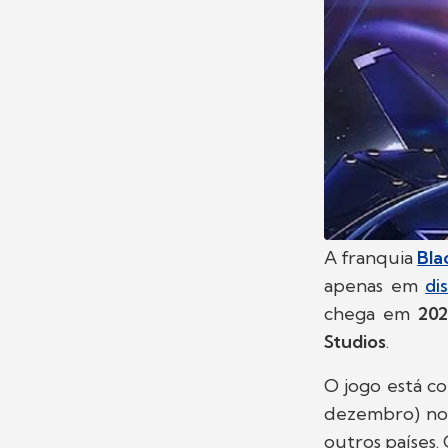
A franquia
Bla
apenas em
di
chega em
20
Studios
.
O jogo está c
dezembro) n
outros países.