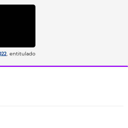
022
, entitulado