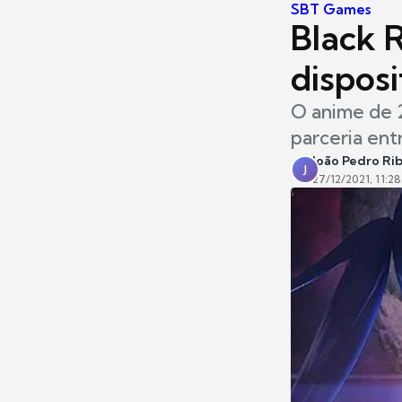
SBT Games
Black 
disposi
O anime de 
parceria en
João Pedro Ri
J
27/12/2021, 11:28