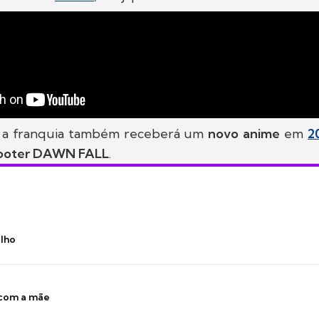
, a franquia também receberá um
novo anime
em
2
hooter DAWN FALL
.
ilho
 com a mãe