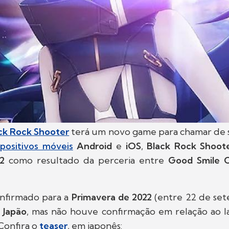
ck Rock Shooter
terá um novo game para chamar de s
spositivos móveis
Android
e
iOS
,
Black Rock Shoo
22
como resultado da perceria entre
Good Smile
onfirmado para a
Primavera de 2022
(entre 22 de se
o
Japão
, mas não houve confirmação em relação ao
 Confira o
teaser
, em japonês: