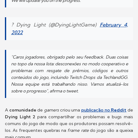
We will update you on the progress.
? Dying Light (@DyingLightGame)
February 4,
2022
"Caros jogadores, obrigado pelo seu feedback. Duas coisas
no topo da nossa lista: desconexões no modo cooperativo e
problemas com resgate de prêmios, códigos e outros
conteúdos do jogo, incluindo Twitch Drops da TechlandGG.
Nossa equipe está trabalhando nisso. Vamos atualizá-los
sobre o progresso"
, afirma o tweet.
A
comunidade
de
gamers
criou uma
publicação no
Reddit
de
Dying Light 2
para compartilhar os problemas e bugs mais
comuns do jogo de modo que os produtores possam resolvê-
los. As frequentes quebras na
frame rate
do jogo são a queixa
mais comum.