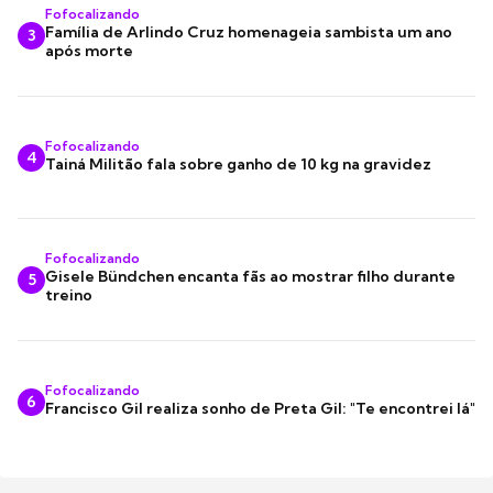
Fofocalizando
Família de Arlindo Cruz homenageia sambista um ano
3
após morte
Fofocalizando
4
Tainá Militão fala sobre ganho de 10 kg na gravidez
Fofocalizando
Gisele Bündchen encanta fãs ao mostrar filho durante
5
treino
Fofocalizando
6
Francisco Gil realiza sonho de Preta Gil: "Te encontrei lá"