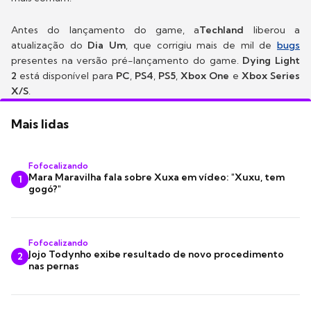
Antes do lançamento do game, a
Techland
liberou a
atualização do
Dia Um
, que corrigiu mais de mil de
bugs
presentes na versão pré-lançamento do game.
Dying Light
2
está disponível para
PC
,
PS4
,
PS5
,
Xbox One
e
Xbox Series
X/S
.
Mais lidas
Fofocalizando
Mara Maravilha fala sobre Xuxa em vídeo: "Xuxu, tem
1
gogó?"
Fofocalizando
Jojo Todynho exibe resultado de novo procedimento
2
nas pernas