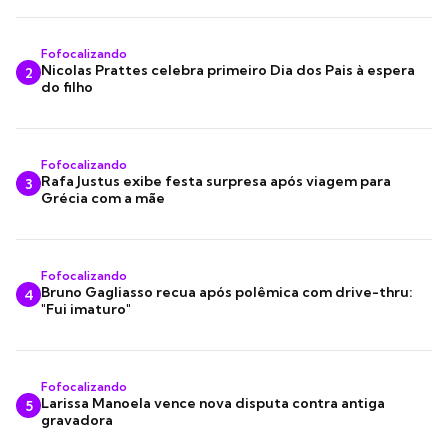
Fofocalizando
Nicolas Prattes celebra primeiro Dia dos Pais à espera
2
do filho
Fofocalizando
Rafa Justus exibe festa surpresa após viagem para
3
Grécia com a mãe
Fofocalizando
Bruno Gagliasso recua após polêmica com drive-thru:
4
"Fui imaturo"
Fofocalizando
Larissa Manoela vence nova disputa contra antiga
5
gravadora