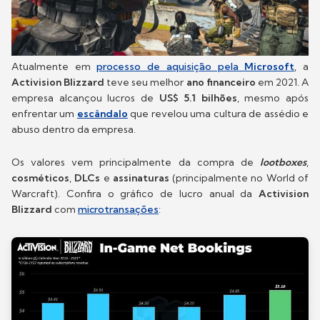
Atualmente em
processo de aquisição pela
Microsoft
, a
Activision Blizzard
teve seu melhor
ano financeiro
em 2021. A
empresa alcançou lucros de
US$ 5.1 bilhões
, mesmo após
enfrentar um
escândalo
que revelou uma cultura de assédio e
abuso dentro da empresa.
Os valores vem principalmente da compra de
lootboxes
,
cosméticos
,
DLCs
e
assinaturas
(principalmente no World of
Warcraft). Confira o gráfico de lucro anual da
Activision
Blizzard
com
microtransações
: