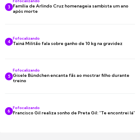
Fofocalizando
Família de Arlindo Cruz homenageia sambista um ano
3
após morte
Fofocalizando
4
Tainá Militão fala sobre ganho de 10 kg na gravidez
Fofocalizando
Gisele Bündchen encanta fãs ao mostrar filho durante
5
treino
Fofocalizando
6
Francisco Gil realiza sonho de Preta Gil: "Te encontrei lá"