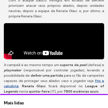
com o ataque básico. Inimigos em estado de Berserk
priorizam atacar seus próprios aliados, depois unidades
neutras, depois a equipe da Renata Glasc e, por último, a
própria Renata Glasc.
A campeã é ao mesmo tempo um
suporte de
peel
(defesa) e
playmaker
(responsável por controlar jogadas), levando a
possibilidade de
definir uma partida
para os fãs de campeões
capazes de proteger seus aliados caso o jogador seja
frio e
calculista
.
Renata Glasc
ficará disponível no
League of
Legends
nesta
quinta-feira
(17), por
7800 essências azuis
.
Mais lidas