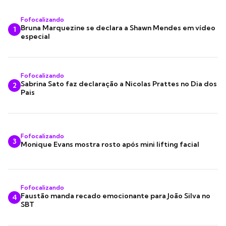
Fofocalizando
Bruna Marquezine se declara a Shawn Mendes em vídeo
1
especial
Fofocalizando
Sabrina Sato faz declaração a Nicolas Prattes no Dia dos
2
Pais
Fofocalizando
3
Monique Evans mostra rosto após mini lifting facial
Fofocalizando
Faustão manda recado emocionante para João Silva no
4
SBT