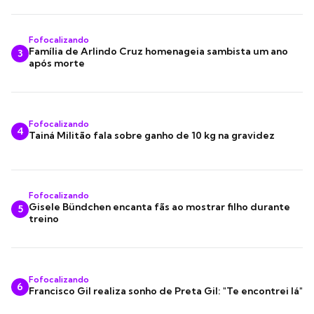
Fofocalizando
Família de Arlindo Cruz homenageia sambista um ano
3
após morte
Fofocalizando
4
Tainá Militão fala sobre ganho de 10 kg na gravidez
Fofocalizando
Gisele Bündchen encanta fãs ao mostrar filho durante
5
treino
Fofocalizando
6
Francisco Gil realiza sonho de Preta Gil: "Te encontrei lá"