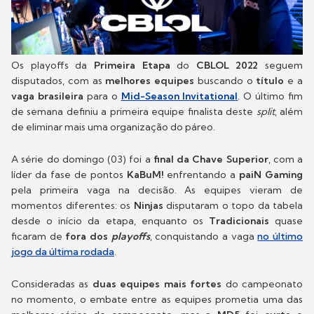
Os playoffs da
Primeira Etapa
do
CBLOL 2022
seguem
disputados, com as
melhores equipes
buscando o
título
e a
vaga brasileira
para o
Mid-Season Invitational
. O último fim
de semana definiu a primeira equipe finalista deste
split
, além
de eliminar mais uma organização do páreo.
A série do domingo (03) foi a
final da Chave Superior
, com a
líder da fase de pontos
KaBuM!
enfrentando a
paiN Gaming
pela primeira vaga na decisão. As equipes vieram de
momentos diferentes: os
Ninjas
disputaram o topo da tabela
desde o início da etapa, enquanto os
Tradicionais
quase
ficaram de
fora dos
playoffs
, conquistando a vaga
no último
jogo da última rodada
.
Consideradas as
duas equipes mais fortes
do campeonato
no momento, o embate entre as equipes prometia uma das