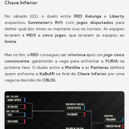
Chave Inferior
No sábado (02), o duelo entre
RED Kalunga
e
Liberty
esquentou
Summoner's Rift
com
jogos disputados
para
definir qual dos times se manteria viva no torneio. As equipes
levaram a
MD5
a
cinco jogos
, que levaram as equipes ao
limite
.
Mas no fim, a
RED
conseguiu sair
vitoriosa
após um
jogo cinco
convincente
, garantindo a vaga para enfrentar a
FURIA
na
próxima fase. O duelo entre a
Matilha
e as
Panteras
definirá
quem enfrenta a
KaBuM!
na final da
Chave Inferior
por uma
vaga na decisão do
CBLOL
.