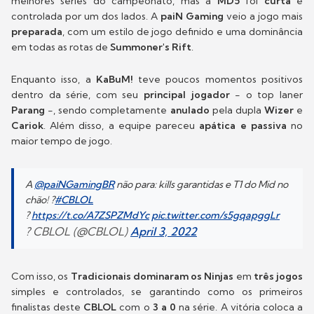
melhores séries do campeonato, mas a
MD5
foi
curta
e
controlada por um dos lados. A
paiN Gaming
veio a jogo mais
preparada
, com um estilo de jogo definido e uma dominância
em todas as rotas de
Summoner's Rift
.
Enquanto isso, a
KaBuM!
teve poucos momentos positivos
dentro da série, com seu
principal jogador
- o top laner
Parang
-, sendo completamente
anulado
pela dupla
Wizer
e
Cariok
. Além disso, a equipe pareceu
apática e passiva
no
maior tempo de jogo.
A
@paiNGamingBR
não para: kills garantidas e T1 do Mid no
chão! ?
#CBLOL
?
https://t.co/A7ZSPZMdYc
pic.twitter.com/s5gqapggLr
? CBLOL (@CBLOL)
April 3, 2022
Com isso, os
Tradicionais dominaram os Ninjas
em
três jogos
simples e controlados, se garantindo como os primeiros
finalistas deste
CBLOL
com o
3 a 0
na série. A vitória coloca a