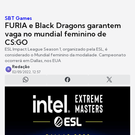
SBT Games
FURIA e Black Dragons garantem
vaga no mundial feminino de
CS:GO
ESL Impact League Season 1, organizado pela ESL, é
considerado o Mundial feminino da modaliade. Campeonato
ocorrerá em Dallas, nos EUA
Redação
R
02/05/2022, 12:57