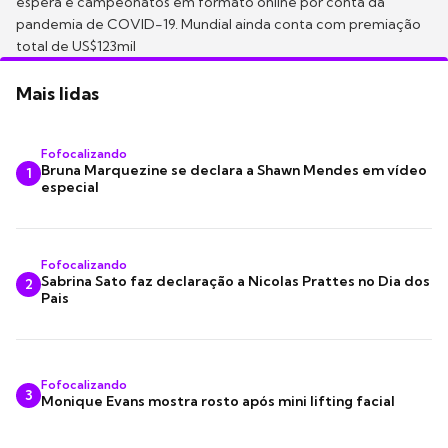
espera e campeonatos em formato online por conta da
pandemia de COVID-19. Mundial ainda conta com premiação
total de US$123mil
Mais lidas
Fofocalizando
Bruna Marquezine se declara a Shawn Mendes em vídeo
1
especial
Fofocalizando
Sabrina Sato faz declaração a Nicolas Prattes no Dia dos
2
Pais
Fofocalizando
3
Monique Evans mostra rosto após mini lifting facial