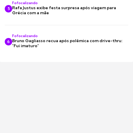
Fofocalizando
Rafa Justus exibe festa surpresa após viagem para
5
Grécia com a mãe
Fofocalizando
Bruno Gagliasso recua após polêmica com drive-thru:
6
"Fui imaturo"