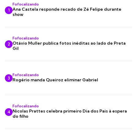
Fofocalizando
Ana Castela responde recado de Zé Felipe durante
1
show
Fofocalizando
Otávio Muller publica fotos inéditas ao lado de Preta
2
Gil
Fofocalizando
3
Rogério manda Queiroz eliminar Gabriel
Fofocalizando
Nicolas Prattes celebra primeiro Dia dos Pais à espera
4
do filho