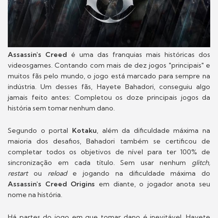
Assassin's Creed
é uma das franquias mais históricas dos
videosgames. Contando com mais de dez jogos "principais" e
muitos fãs pelo mundo, o jogo está marcado para sempre na
indústria. Um desses fãs, Hayete Bahadori, conseguiu algo
jamais feito antes: Completou os doze principais jogos da
história sem tomar nenhum dano.
Segundo o portal
Kotaku
, além da dificuldade máxima na
maioria dos desafios, Bahadori também se certificou de
completar todos os objetivos de nível para ter 100% de
sincronização em cada título. Sem usar nenhum
glitch,
restart
ou
reload
e jogando na dificuldade máxima do
Assassin's Creed Origins
em diante, o jogador anota seu
nome na história.
Há partes do jogo em que tomar dano é inevitável. Hayete