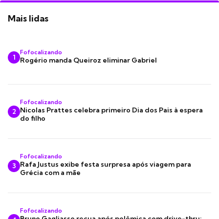
Mais lidas
Fofocalizando
1
Rogério manda Queiroz eliminar Gabriel
Fofocalizando
Nicolas Prattes celebra primeiro Dia dos Pais à espera
2
do filho
Fofocalizando
Rafa Justus exibe festa surpresa após viagem para
3
Grécia com a mãe
Fofocalizando
Bruno Gagliasso recua após polêmica com drive-thru: