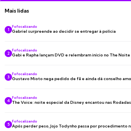
Mais lidas
Fofocalizando
1
Gabriel surpreende ao decidir se entregar à polícia
Fofocalizando
2
Gabi e Rapha lançam DVD e relembram início no The Noite
Fofocalizando
3
Gustavo Mioto nega pedido de fã e ainda dá conselho am
Fofocalizando
4
The Voice: noite especial da Disney encantou nas Rodada
Fofocalizando
5
Após perder peso, Jojo Todynho passa por procedimento n