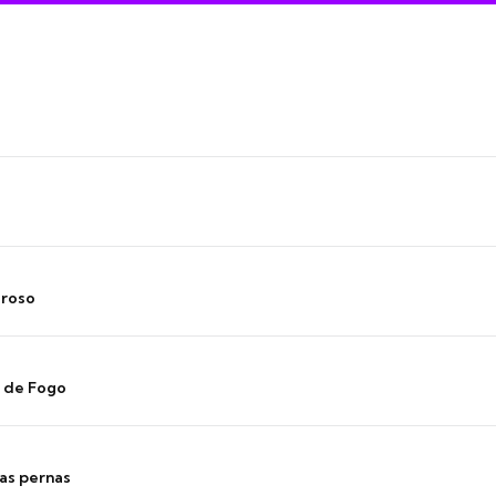
oroso
s de Fogo
as pernas