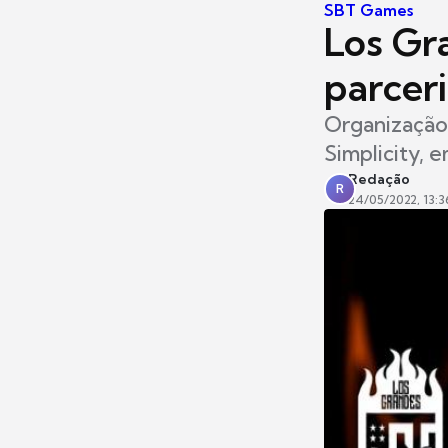
SBT Games
Los Gr
parcer
Organização 
Simplicity, 
Redação
R
24/05/2022, 13:3