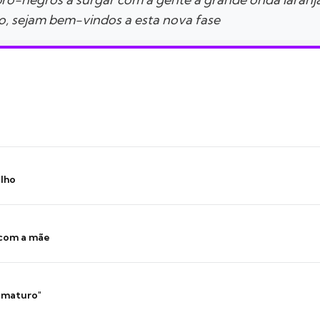
, sejam bem-vindos a esta nova fase
ilho
 com a mãe
 imaturo"