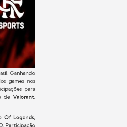
asil. Ganhando
dos games nos
icipações para
e de
Valorant
,
e Of Legends
,
O. Participação