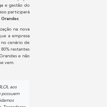
ga e gestão do
sso participará
s Grandes
.
nização na nova
que a empresa
 no cenário de
s 80% restantes
s Grandes e não
ue vem.
BLOL aos
e possuem
vidamos
a. Torcedores