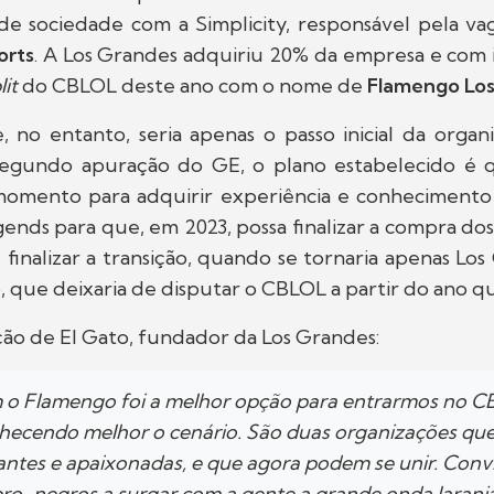
 de sociedade com a Simplicity, responsável pela va
orts
. A Los Grandes adquiriu 20% da empresa e com i
lit
do CBLOL deste ano com o nome de
Flamengo Lo
, no entanto, seria apenas o passo inicial da orga
Segundo apuração do GE, o plano estabelecido é 
 momento para adquirir experiência e conhecimento
nds para que, em 2023, possa finalizar a compra do
 finalizar a transição, quando se tornaria apenas Lo
 que deixaria de disputar o CBLOL a partir do ano q
ção de El Gato, fundador da Los Grandes:
 o Flamengo foi a melhor opção para entrarmos no C
hecendo melhor o cenário. São duas organizações qu
gantes e apaixonadas, e que agora podem se unir. Con
bro-negros a surgar com a gente a grande onda laranj