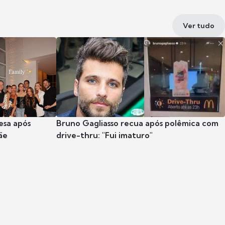
Ver tudo
esa após
Bruno Gagliasso recua após polêmica com
ãe
drive-thru: "Fui imaturo"