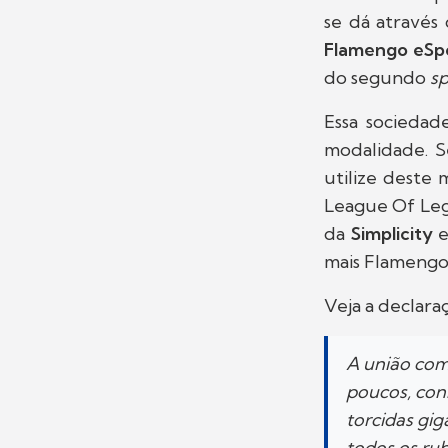
se dá através
Flamengo eSp
do segundo
sp
Essa sociedade
modalidade. 
utilize deste
League Of Lege
da
Simplicity
e
mais Flamengo,
Veja a declara
A união com
poucos, con
torcidas gi
todos os ru