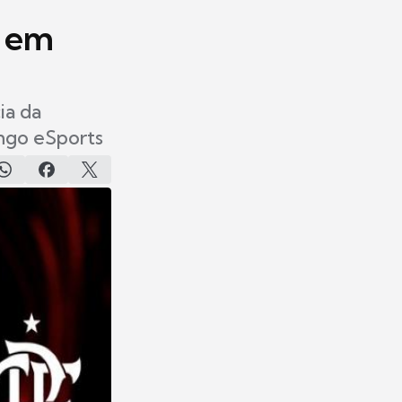
L em
ia da
engo eSports