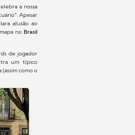
elebra a nossa
tuário". Apesar
lara alusão ao
m mapa no
Brasil
rds de jogador
tra um típico
a (assim como o