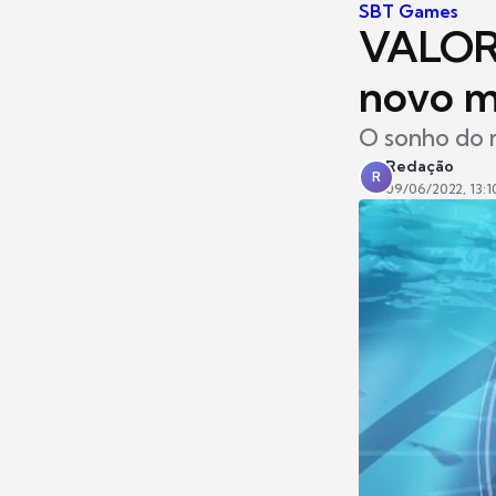
SBT Games
VALORA
novo m
O sonho do m
Redação
R
09/06/2022, 13:1