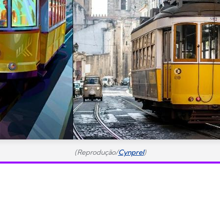
(Reprodução/
Cynprel
)