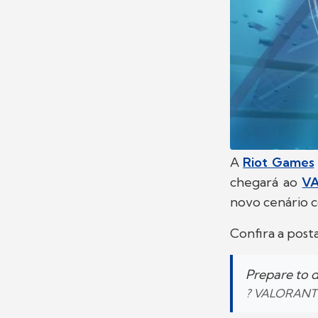
A
Riot Games
chegará ao
V
novo cenário 
Confira a post
Prepare to d
? VALORANT