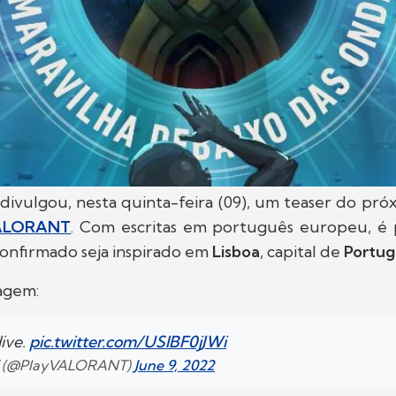
divulgou, nesta quinta-feira (09), um teaser do pr
ALORANT
. Com escritas em português europeu, é 
confirmado seja inspirado em
Lisboa
, capital de
Portug
agem:
ive.
pic.twitter.com/USlBF0jJWi
 (@PlayVALORANT)
June 9, 2022