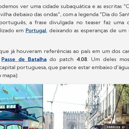
demos ver uma cidade subaquática e as escritas "C
vilha debaixo das ondas", com a legenda "Dia do San
ortuguês, a frase divulgada no teaser faz uma c
lizado em
Portugal
, deixando as esperanças de u
que já houveram referências ao país em um dos ca
o
Passe de Batalha
do patch
4.08
. Um deles mos
capital portuguesa, que parece estar embaixo d'águ
o mapa):