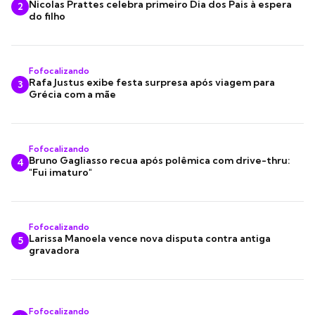
Nicolas Prattes celebra primeiro Dia dos Pais à espera
2
do filho
Fofocalizando
Rafa Justus exibe festa surpresa após viagem para
3
Grécia com a mãe
Fofocalizando
Bruno Gagliasso recua após polêmica com drive-thru:
4
"Fui imaturo"
Fofocalizando
Larissa Manoela vence nova disputa contra antiga
5
gravadora
Fofocalizando