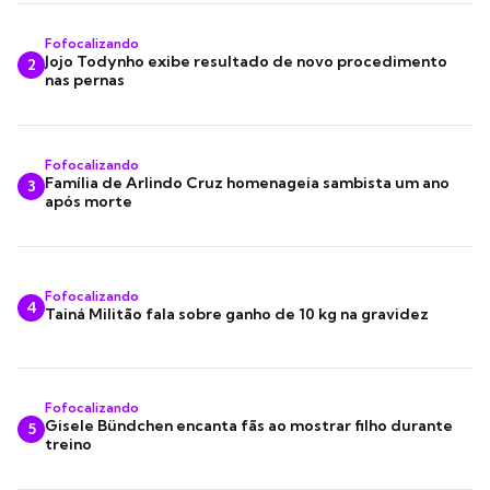
Fofocalizando
Jojo Todynho exibe resultado de novo procedimento
2
nas pernas
Fofocalizando
Família de Arlindo Cruz homenageia sambista um ano
3
após morte
Fofocalizando
4
Tainá Militão fala sobre ganho de 10 kg na gravidez
Fofocalizando
Gisele Bündchen encanta fãs ao mostrar filho durante
5
treino