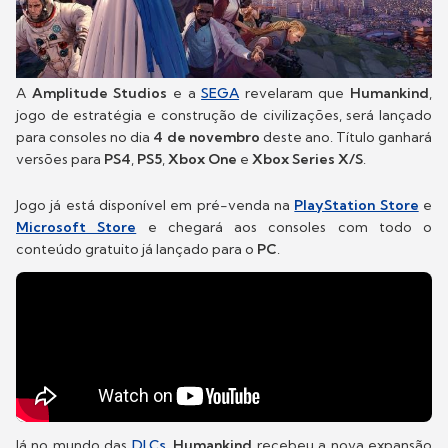
A
Amplitude Studios
e a
SEGA
revelaram que
Humankind
,
jogo de estratégia e construção de civilizações, será lançado
para consoles no dia
4 de novembro
deste ano. Título ganhará
versões para
PS4
,
PS5
,
Xbox One
e
Xbox Series X/S
.
Jogo já está disponível em pré-venda na
PlayStation Store
e
Microsoft Store
e chegará aos consoles com todo o
conteúdo gratuito já lançado para o
PC
.
Já no mundo das
DLCs
,
Humankind
recebeu a nova expansão