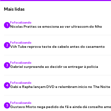
Mais lidas
Fofocalizando
1
Nicolas Prattes se emociona ao ver ultrassom do filho
Fofocalizando
2
Viih Tube reprova teste de cabelo antes do casamento
Fofocalizando
3
Gabriel surpreende ao decidir se entregar à polícia
Fofocalizando
4
Gabi e Rapha lançam DVD e relembram início no The Noite
Fofocalizando
5
Gustavo Mioto nega pedido de fã e ainda dá conselho am