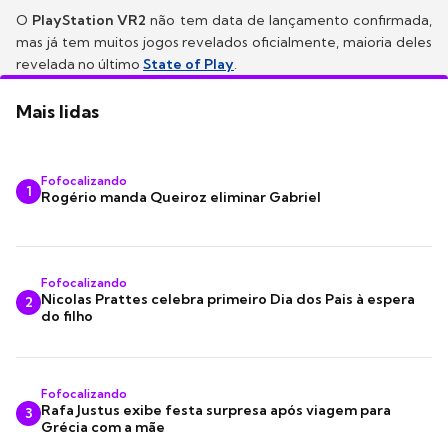
O
PlayStation VR2
não tem data de lançamento confirmada,
mas já tem muitos jogos revelados oficialmente, maioria deles
revelada no último
State of Play
.
Mais lidas
Fofocalizando
1
Rogério manda Queiroz eliminar Gabriel
Fofocalizando
Nicolas Prattes celebra primeiro Dia dos Pais à espera
2
do filho
Fofocalizando
Rafa Justus exibe festa surpresa após viagem para
3
Grécia com a mãe