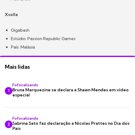
Xsolla
Gigabash
Estúdio: Passion Republic Games
País: Malásia
Mais lidas
Fofocalizando
Bruna Marquezine se declara a Shawn Mendes em vídeo
1
especial
Fofocalizando
Sabrina Sato faz declaração a Nicolas Prattes no Dia dos
2
Pais