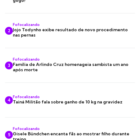
gogó?"
Fofocalizando
Jojo Todynho exibe resultado de novo procedimento
2
nas pernas
Fofocalizando
Família de Arlindo Cruz homenageia sambista um ano
3
após morte
Fofocalizando
4
Tainá Militão fala sobre ganho de 10 kg na gravidez
Fofocalizando
Gisele Bündchen encanta fãs ao mostrar filho durante
5
treino