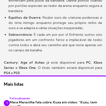
enfrentam pela posse da bandeira. Ganhe pontos voando
por portões especiais ao redor da arena enquanto segura a
bandeira;
Espólios de Guerra:
Roube ouro de criaturas poderosas e
do time inimigo enquanto protege seu próprio ninho de
ouro e se adapta a várias situações inesperadas;
Sobrevivência:
É cada um por por si! Enfrente outros oito
jogadores em um confronto feroz e implacável de todos
contra todos e abra seu caminho até que reste apenas um
no campo de batalha.
Century: Age of Ashes
já está disponível para
PC
,
Xbox
Series
e
Xbox One
. O título também estará disponível para
PS4
e
PS5
.
Mais lidas
Fofocalizando
Mara Maravilha fala sobre Xuxa em vídeo: "Xuxu, tem
1