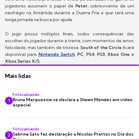
jogadores assumem o papel de
Peter
, sobrevivente de um
naufrágio na Antártida durante a Guerra Fria e que terá uma
longa jornada na busca por ajuda.
O jogo possui múltiplos finais, todos consequências das
escolhas do jogador durante a trama, com momentos de amor,
felicidade, mas também de tristeza.
South of the Circle
ficará
disponível para
Nintendo Switch
,
PC
,
PS4
,
PS5
,
Xbox One
e
Xbox Series X/S
.
Mais lidas
Fofocalizando
Bruna Marquezine se declara a Shawn Mendes em vídeo
1
especial
Fofocalizando
Sabrina Sato faz declaração a Nicolas Prattes no Dia dos
2