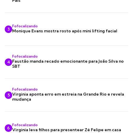
Pais
Fofocalizando
3
Monique Evans mostra rosto após mini lifting facial
Fofocalizando
Faustão manda recado emocionante para João Silva no
4
SBT
Fofocalizando
Virginia aponta erro em estreia na Grande Rio e revela
5
mudança
Fofocalizando
6
Virginia leva filhos para presentear Zé Felipe em casa