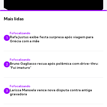
Mais lidas
Fofocalizando
Rafa Justus exibe festa surpresa após viagem para
1
Grécia com a mãe
Fofocalizando
Bruno Gagliasso recua após polêmica com drive-thru:
2
"Fui imaturo"
Fofocalizando
Larissa Manoela vence nova disputa contra antiga
3
gravadora