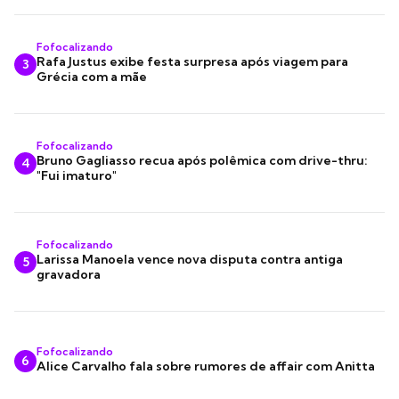
Fofocalizando
Rafa Justus exibe festa surpresa após viagem para
3
Grécia com a mãe
Fofocalizando
Bruno Gagliasso recua após polêmica com drive-thru:
4
"Fui imaturo"
Fofocalizando
Larissa Manoela vence nova disputa contra antiga
5
gravadora
Fofocalizando
6
Alice Carvalho fala sobre rumores de affair com Anitta