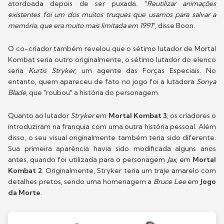
atordoada depois de ser puxada. "
Reutilizar animações
existentes foi um dos muitos truques que usamos para salvar a
memória, que era muito mais limitada em 1991
", disse Boon.
O co-criador também revelou que o sétimo lutador de Mortal
Kombat seria outro originalmente, o sétimo lutador do elenco
seria
Kurtis Stryker
, um agente das Forças Especiais. No
entanto, quem apareceu de fato no jogo foi a lutadora
Sonya
Blade
, que "roubou" a história do personagem.
Quanto ao lutador
Stryker
em
Mortal Kombat 3
, os criadores o
introduziram na franquia com uma outra história pessoal. Além
disso, o seu visual originalmente também teria sido diferente.
Sua primeira aparência havia sido modificada alguns anos
antes, quando foi utilizada para o personagem
Jax
, em
Mortal
Kombat 2
. Originalmente, Stryker teria um traje amarelo com
detalhes pretos, sendo uma homenagem a
Bruce Lee
em
Jogo
da Morte
.