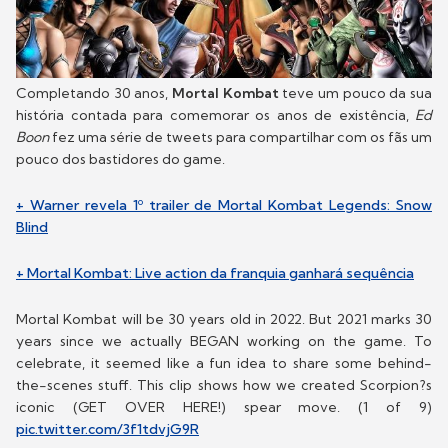
Completando 30 anos,
Mortal Kombat
teve um pouco da sua
história contada para comemorar os anos de existência,
Ed
Boon
fez uma série de tweets para compartilhar com os fãs um
pouco dos bastidores do game.
+ Warner revela 1º trailer de Mortal Kombat Legends: Snow
Blind
+ Mortal Kombat: Live action da franquia ganhará sequência
Mortal Kombat will be 30 years old in 2022. But 2021 marks 30
years since we actually BEGAN working on the game. To
celebrate, it seemed like a fun idea to share some behind-
the-scenes stuff. This clip shows how we created Scorpion?s
iconic (GET OVER HERE!) spear move. (1 of 9)
pic.twitter.com/3f1tdvjG9R