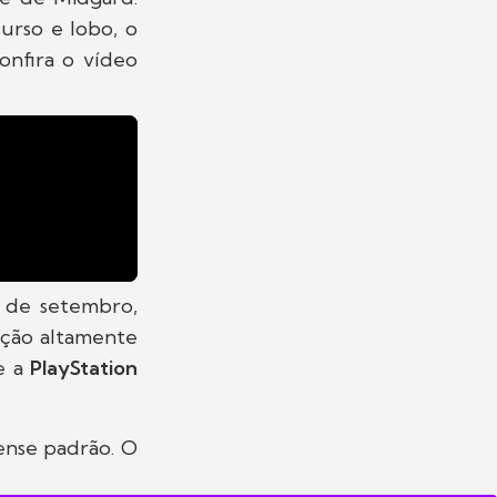
urso e lobo, o
Confira o vídeo
o de setembro,
ação altamente
e a
PlayStation
ense padrão. O