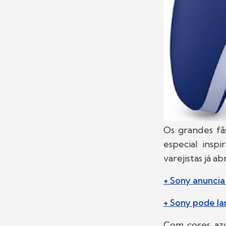
Os grandes f
especial insp
varejistas já 
+ Sony anunci
+ Sony pode la
Com cores azu