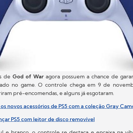
ãs de
God of War
agora possuem a chance de garan
irado no game. O controle chega em 9 de novemb
abriram pré-encomendas, e alguns já esgotaram.
a os novos acessórios de PS5 com a coleção Gray Cam
nçar PS5 com leitor de disco removível
l e branco, o controle se destaca e encaixa na vi