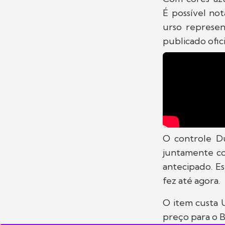
É possível no
urso represe
publicado ofic
O controle Du
juntamente co
antecipado. E
fez até agora.
O item custa 
preço para o Br