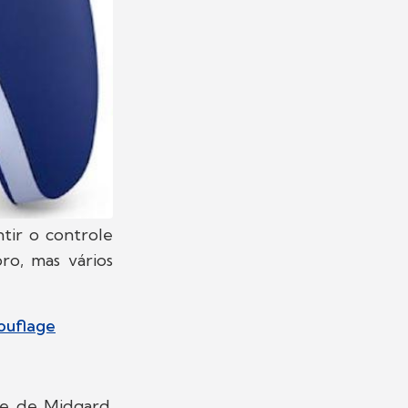
tir o controle
ro, mas vários
ouflage
be de Midgard.