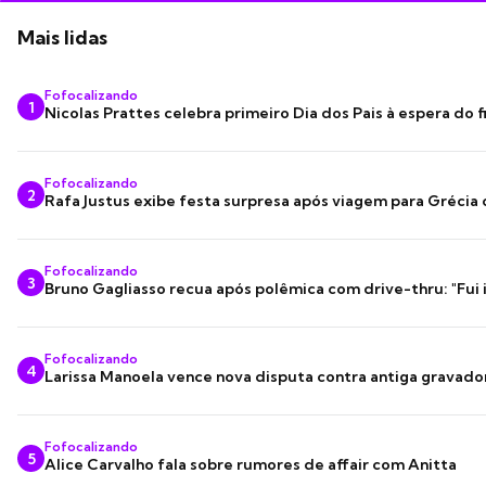
Mais lidas
Fofocalizando
1
Nicolas Prattes celebra primeiro Dia dos Pais à espera do f
Fofocalizando
2
Rafa Justus exibe festa surpresa após viagem para Grécia
Fofocalizando
3
Bruno Gagliasso recua após polêmica com drive-thru: "Fui
Fofocalizando
4
Larissa Manoela vence nova disputa contra antiga gravado
Fofocalizando
5
Alice Carvalho fala sobre rumores de affair com Anitta